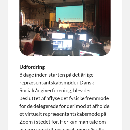
Udfordring
8 dage inden starten på det årlige
repræsentantskabsmøde i Dansk
Socialrådgiverforening, blev det
besluttet af aflyse det fysiske fremmøde
for de delegerede for derimod at afholde
et virtuelt repræsentantskabsmøde på
Zoom i stedet for. Her kan man tale om
at være omstillingsparat, men når alle