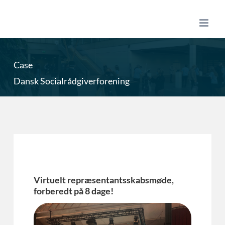
Skip
to
content
Case
Dansk Socialrådgiverforening
Virtuelt repræsentantsskabsmøde,
forberedt på 8 dage!