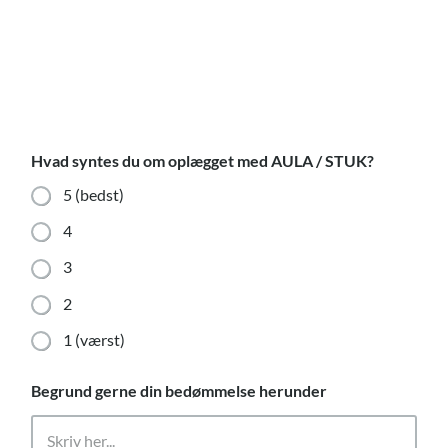
Skip
to
content
Hvad syntes du om oplægget med AULA / STUK?
5 (bedst)
4
3
2
1 (værst)
H
Begrund gerne din bedømmelse herunder
v
a
d