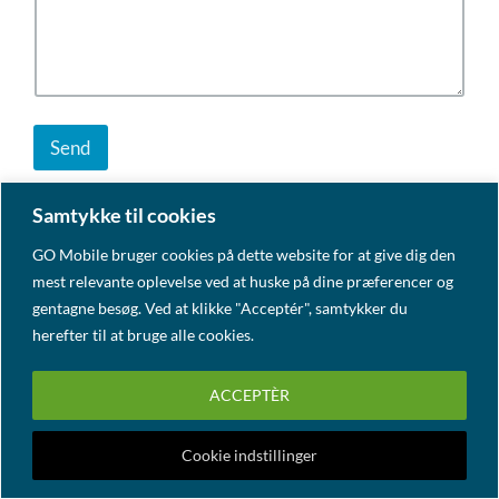
d
u
S
T
U
K
?
Send
Samtykke til cookies
GO Mobile bruger cookies på dette website for at give dig den
mest relevante oplevelse ved at huske på dine præferencer og
gentagne besøg. Ved at klikke "Acceptér", samtykker du
herefter til at bruge alle cookies.
ACCEPTÈR
Cookie indstillinger