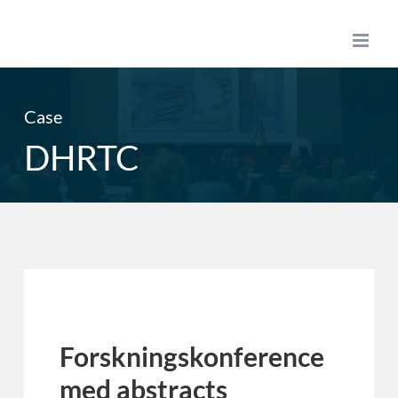
Skip
to
content
Case
DHRTC
Forskningskonference
med abstracts